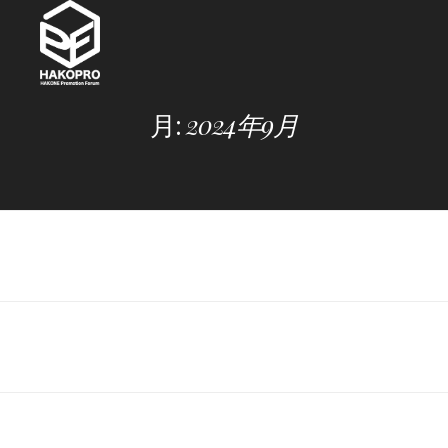
Skip
to
content
月:
2024年9月