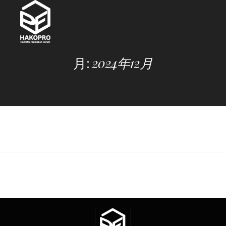
Skip
to
content
月:
2024年12月