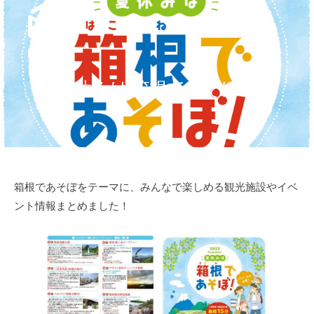
Skip
to
content
夏休みは 箱根であそぼ！
箱根であそぼをテーマに、みんなで楽しめる観光施設やイベ
ント情報まとめました！