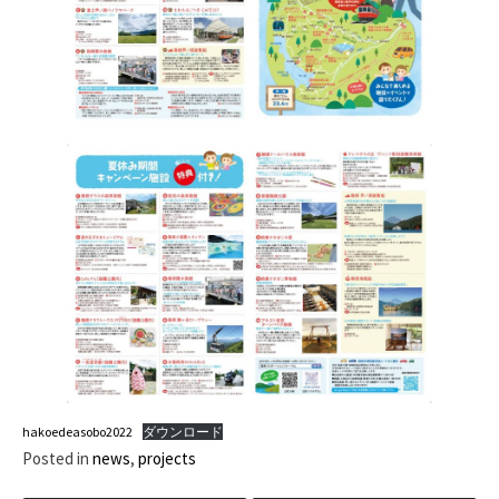
hakoedeasobo2022
ダウンロード
Posted in
news
,
projects