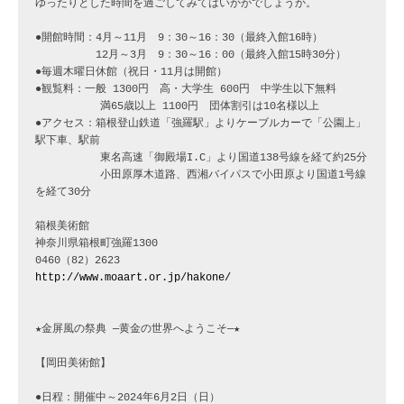
ゆったりとした時間を過ごしてみてはいかがでしょうか。

●開館時間：4月～11月　9：30～16：30（最終入館16時）

　　　　　 12月～3月　9：30～16：00（最終入館15時30分）

●毎週木曜日休館（祝日・11月は開館）

●観覧料：一般 1300円　高・大学生 600円　中学生以下無料

　　　　　　満65歳以上 1100円　団体割引は10名様以上

●アクセス：箱根登山鉄道「強羅駅」よりケーブルカーで「公園上」
駅下車、駅前　

　　　　　　東名高速「御殿場I.C」より国道138号線を経て約25分

　　　　　　小田原厚木道路、西湘バイパスで小田原より国道1号線
を経て30分

箱根美術館

神奈川県箱根町強羅1300     

http://www.moaart.or.jp/hakone/
★金屏風の祭典 ─黄金の世界へようこそ─★

【岡田美術館】

●日程：開催中～2024年6月2日（日）
