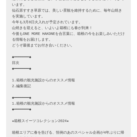
います。

仙石原すすき草原では、美しい景観を維持するために、毎年山焼き
を実施しています。

今年も3月8日火入れが予定されています。

山焼きを迎えると、いよいよ箱根にも春が到来！

今後もONE MORE HAKONEを合言葉に、箱根の今をお楽しみいただけ
る情報をお届けします。

どうぞ最後までお付き合いください。

◆━━━━━━━◆

目次

◆━━━━━━━◆

1.箱根の観光施設からのオススメ情報

2.編集後記

◆━━━━━━━◆

1.箱根の観光施設からのオススメ情報

◆━━━━━━━◆

★箱根スイーツコレクション2024★

箱根エリアに春を告げる、恒例のあのスペシャル企画が4年ぶりに帰