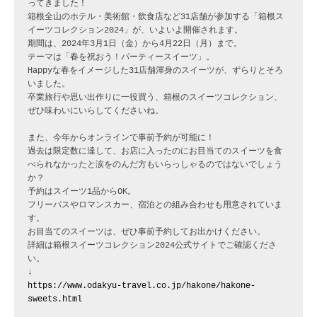
ってきました！

箱根全山のホテル・美術館・飲食店など31店舗が参加する「箱根ス
イーツコレクション2024」が、いよいよ開催されます。

期間は、2024年3月1日（金）から4月22日（月）まで。

テーマは「春を祝おう！パーティースイーツ」。

Happyな春をイメージした31店舗渾身のスイーツが、ずらりとそろ
いました。

卒業旅行や思い出作りに一役買う、箱根のスイーツコレクション、
ぜひ味わいにいらしてくださいね。

また、今年からオンラインで事前予約が可能に！

過去は限定数に達して、お店に入ったのにお目当てのスイーツを食
べられなかったと涙をのんだ方もいらっしゃるのではないでしょう
か？

予約はスイーツ1品からOK。

フリーパスやロマンスカー、宿泊との組み合わせも用意されていま
す。

お目当てのスイーツは、ぜひ事前予約してお出かけください。

詳細は箱根スイーツコレクション2024公式サイトでご確認くださ
い。

https://www.odakyu-travel.co.jp/hakone/hakone-
sweets.html