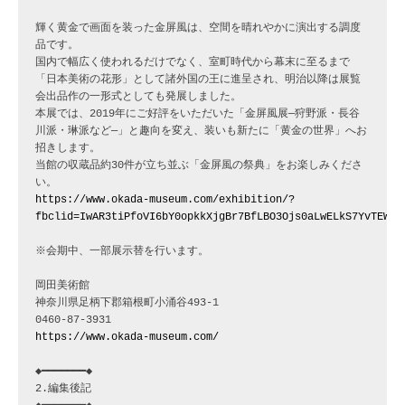
輝く黄金で画面を装った金屏風は、空間を晴れやかに演出する調度
品です。

国内で幅広く使われるだけでなく、室町時代から幕末に至るまで
「日本美術の花形」として諸外国の王に進呈され、明治以降は展覧
会出品作の一形式としても発展しました。

本展では、2019年にご好評をいただいた「金屏風展─狩野派・長谷
川派・琳派など─」と趣向を変え、装いも新たに「黄金の世界」へお
招きします。

当館の収蔵品約30件が立ち並ぶ「金屏風の祭典」をお楽しみくださ
https://www.okada-museum.com/exhibition/?
fbclid=IwAR3tiPfoVI6bY0opkkXjgBr7BfLBO3Ojs0aLwELkS7YvTEWlq
※会期中、一部展示替を行います。

岡田美術館

神奈川県足柄下郡箱根町小涌谷493-1

https://www.okada-museum.com/
◆━━━━━━━◆

2.編集後記
