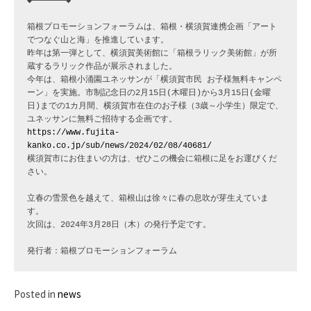
◆━━━━━━━◆

箱根プロモーションフォーラムは、箱根・横須賀連携企画「アート
でつなぐ山と海」を推進しています。

昨年は第一弾として、横須賀美術館に「箱根ラリック美術館」が所
蔵するラリック作品が展示されました。

今年は、箱根小涌園ユネッサンが「横須賀市民 お子様無料キャンペ
ーン」を実施。市制記念日の2月15日(木曜日)から3月15日(金曜
日)までの1カ月間、横須賀市在住のお子様（3歳～小学生）限定で、
https://www.fujita-
kanko.co.jp/sub/news/2024/02/08/40681/
横須賀市にお住まいの方は、ぜひこの機会に箱根に足をお運びくだ
さい。

立春の雪景色を越えて、箱根山は徐々に春の息吹が芽生えていま
す。

次回は、2024年3月28日（木）の発行予定です。

発行者：箱根プロモーションフォーラム
Posted in
news