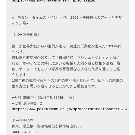
https://www.hakone-yuransen.jp/sorakaze/
★「モダン・タイムス・イン・パリ 1925－機械時代のアートとデザ
イン」展★

【ポーラ美術館】

第一次世界大戦からの復興が進み、急速に工業化が進んだ1920年代
のパリ。 

自動車や航空機が普及して「機械時代（マシンエイジ）」とも称さ
れる、華やかなこの時代における機械と人間を巡る様相を絵画、彫
刻、ポスターはもとより家具や蓄音機など多様な作品を通じてご紹
介します。

100年後の現代作家たちの創作の有り様と見比べて、私たちの未来の
生き方にも思いを巡らせることができる展覧会です。

●会期 開催中～2014年5月19日 （日）

https://www.polamuseum.or.jp/sp/moderntimesinparis1925/
ポーラ美術館　

神奈川県足柄下郡箱根町仙石原小塚山1285
