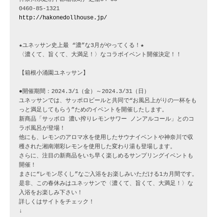
http://hakonedollhouse.jp/
★ユネッサン史上最 “濃”な3月がやってくる！★

〈濃くて、旨くて、大満足！〉なコラボイベント開催決定！！

【箱根小涌園ユネッサン】

●開催期間：2024.3/1（金）～2024.3/31（日）

ユネッサンでは、サッポロビールと共同で“お風呂上がりの一杯をも
っと満足してもらう”ためのイベントを開催したします。

新商品「サッポロ 濃い搾りレモンサワー ノンアルコール」とのコ
ラボ風呂が登場！

他にも、レモンのアロマ水を使用したサウナイベントや神奈川で収
穫された湘南潮彩レモンを使用した変わり湯も登場します。

さらに、注目の新商品をいち早く楽しめるサンプリングイベントも
開催！

まさに“レモン尽くし”なご入浴をお楽しみいただける1カ月間です。

是非、この春休みはユネッサンで〈濃くて、旨くて、大満足！〉な
入浴をお楽しみ下さい！

詳しくはサイトをチェック！
