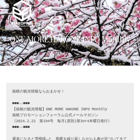
Skip
to
content
ONE MORE HAKONE INFO Monthly
箱根の観光情報ならおまかせ！

■■■☆☆■■■

【箱根の観光情報】ONE MORE HAKONE INFO Monthly

箱根プロモーションフォーラム公式メールマガジン

《2024.2.22　第194号　毎月(原則)第3or4木曜日発行》

■■■☆☆■■■

週末になると雪模様…と、寒暖を繰り返しながらも春が近づいてきて