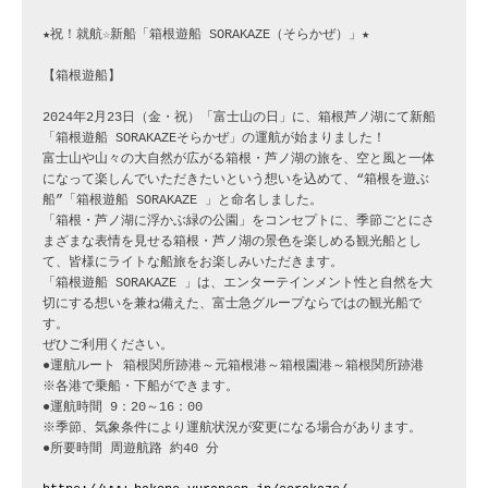
★祝！就航☆新船「箱根遊船 SORAKAZE（そらかぜ）」★

【箱根遊船】

2024年2月23日（金・祝）「富士山の日」に、箱根芦ノ湖にて新船
「箱根遊船 SORAKAZEそらかぜ」の運航が始まりました！

富士山や山々の大自然が広がる箱根・芦ノ湖の旅を、空と風と一体
になって楽しんでいただきたいという想いを込めて、“箱根を遊ぶ
船”「箱根遊船 SORAKAZE 」と命名しました。

「箱根・芦ノ湖に浮かぶ緑の公園」をコンセプトに、季節ごとにさ
まざまな表情を見せる箱根・芦ノ湖の景色を楽しめる観光船とし
て、皆様にライトな船旅をお楽しみいただきます。

「箱根遊船 SORAKAZE 」は、エンターテインメント性と自然を大
切にする想いを兼ね備えた、富士急グループならではの観光船で
す。　

ぜひご利用ください。

●運航ルート 箱根関所跡港～元箱根港～箱根園港～箱根関所跡港

※各港で乗船・下船ができます。

●運航時間 9：20～16：00

※季節、気象条件により運航状況が変更になる場合があります。

●所要時間 周遊航路 約40 分
