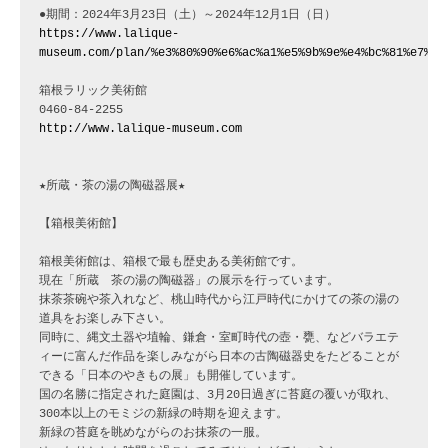
https://www.lalique-
museum.com/plan/%e3%80%90%e6%ac%a1%e5%9b%9e%e4%bc%81%e7%94
箱根ラリック美術館　

http://www.lalique-museum.com
★所蔵・茶の湯の陶磁器展★

【箱根美術館】

箱根美術館は、箱根で最も歴史ある美術館です。

現在「所蔵　茶の湯の陶磁器」の展示を行っています。

抹茶茶碗や茶入れなど、桃山時代から江戸時代にかけての茶の湯の
道具をお楽しみ下さい。

同時に、縄文土器や埴輪、鎌倉・室町時代の壺・甕、などバラエテ
ィーに富んだ作品を楽しみながら日本の古陶磁器史をたどることが
できる「日本のやきもの展」も開催しています。

国の名勝に指定された庭園は、3月20日過ぎに苔庭の覆いが取れ、
300本以上のモミジの新緑の時期を迎えます。

新緑の苔庭を眺めながらのお抹茶の一服。
