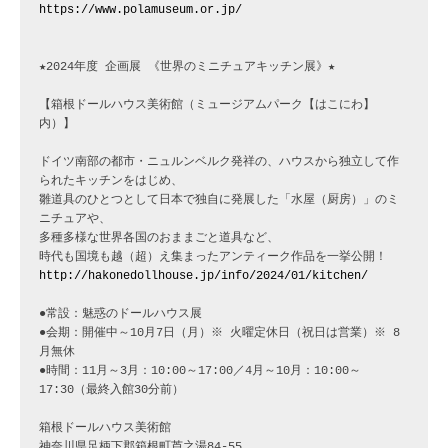
https://www.polamuseum.or.jp/
★2024年度 企画展 《世界のミニチュアキッチン展》★

【箱根ドールハウス美術館（ミュージアムパーク【はこにわ】
内）】

ドイツ南部の都市・ニュルンベルク発祥の、ハウスから独立して作
られたキッチンをはじめ、

雛道具のひとつとして日本で独自に発展した「水屋（厨房）」のミ
ニチュアや、

多種多様な世界各国のおままごと道具など、

http://hakonedollhouse.jp/info/2024/01/kitchen/
●常設：魅惑のドールハウス展

●会期：開催中～10月7日（月）※ 火曜定休日（祝日は営業）※ 8
月無休

●時間：11月～3月：10:00～17:00／4月～10月：10:00～
17:30（最終入館30分前）

箱根ドールハウス美術館　

神奈川県足柄下郡箱根町芦之湯84-55
