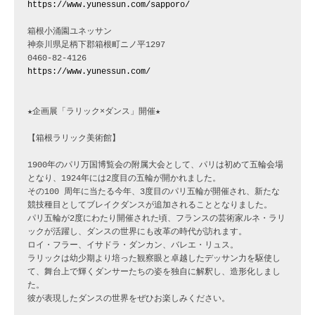
https://www.yunessun.com/sapporo/
箱根小涌園ユネッサン

神奈川県足柄下郡箱根町ニノ平1297

https://www.yunessun.com/
★企画展「ラリック×ダンス」開催★

【箱根ラリック美術館】

1900年のパリ万国博覧会の附属大会として、パリは初めて五輪会場
となり、1924年には2度目の五輪が開かれました。

その100 周年に当たる今年、3度目のパリ五輪が開催され、新たな
競技種目としてブレイクダンスが追加されることとなりました。 

パリ五輪が2度にわたり開催された頃、フランスの芸術家ルネ・ラリ
ックが活躍し、ダンスの世界にも改革の時代が訪れます。

ロイ・フラー、イサドラ・ダンカン、バレエ・リュス。

ラリックは幼少期より培った観察眼と卓越したデッサン力を駆使し
て、舞台上で輝くダンサーたちの姿を独自に解釈し、造形化しまし
た。

彼が表現したダンスの世界をぜひお楽しみください。
