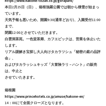
https://www.hakone-tozan.co.jp/gorapark/
本日2月25日（日）、箱根強羅公園では朝から積雪が始まっ
ています。
天気予報も悪いため、開園9:30(通常どおり)、入園受付11:00
まで、
閉園12:00とさせていただきます。
白雲洞茶苑。一色堂茶廊、カフエピックは、営業を休止いた
します。
リアル謎解き宝探し大人向けタカラツシュ「秘密の庭の品評
会」、
およびタカラッシュキッズ「大冒険ラリ－ハント」の販売
は、中止と
させていたきます。
箱根園
https://www.princehotels.co.jp/amuse/hakone-en/
14：00にて全面クローズとなります。