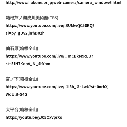
http://www.hakone.or.jp/web-camera/camera_window6.html
箱根芦ノ湖成川美術館(TBS)
https://www.youtube.com/live/lBUMwQC50RQ?
si=pyTgDv2ljIrhD02h
仙石原(箱根全山)
https://www.youtube.com/live/_TnCBkM9cLU?
si=5fN7KopA_N_4bYbm
宮ノ下(箱根全山)
https://www.youtube.com/live/-1l8h_GnLwk?si=0nrhXj-
WdUlB-S4G
大平台(箱根全山)
https://youtu.be/yJ05OxVprXo