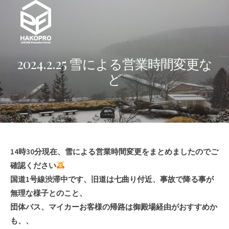
Skip
to
content
2024.2.25 雪による営業時間変更な
ど
14時30分現在、雪による営業時間変更をまとめましたのでご
確認ください
国道1号線渋滞中です、旧道は七曲り付近、事故で降る事が
無理な様子とのこと、
団体バス、マイカーお客様の帰路は御殿場経由がおすすめか
も、、